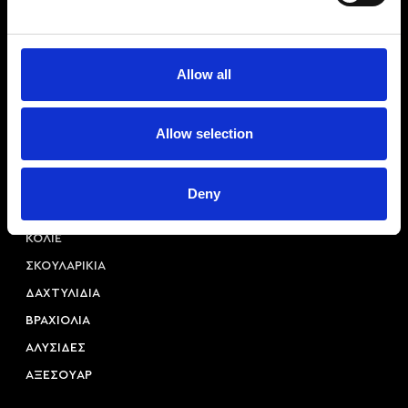
Allow all
Αριστοτέλους 22, 54623, Θεσσαλονίκη
+30 2310 253 985
Allow selection
info@princessa.store
Deny
Κατηγορίες
ΚΟΛΙΕ
ΣΚΟΥΛΑΡΙΚΙΑ
ΔΑΧΤΥΛΙΔΙΑ
ΒΡΑΧΙΟΛΙΑ
ΑΛΥΣΙΔΕΣ
ΑΞΕΣΟΥAΡ